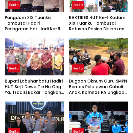
Berita
Berita
Pangdam XIX Tuanku
BAKTIKES HUT Ke-1 Kodam
Tambusai Hadiri
XIX Tuanku Tambusai,
Peringatan Hari Jadi Ke-69
Ratusan Pasien Disiapkan
Provinsi Riau
Jalani Operasi Gratis
Berita
Berita
Bupati Labuhanbatu Hadiri
Dugaan Oknum Guru SMPN
HUT Sejit Dewa Tie Hu Ong
Bernas Pelalawan Cabuli
Ya, Tradisi Bakar Tongkang
Anak, Komnas PA Ungkap
Meriah di Sei Berombang
Laporan Sudah Masuk
Polres Sejak Juli
Berita
Berita