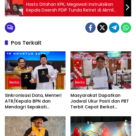
Hasto Ditahan KPK, Megawati Instruksikan
Kepala Daerah PDIP Tunda Retret di Akmil
Magelang
Pos Terkait
Berita
Berita
Sinkronisasi Data, Menteri
Masyarakat Dapatkan
ATR/Kepala BPN dan
Jadwal Ukur Pasti dan PBT
Mendagri Sepakati
Terbit Cepat Berkat
Pengintegrasian NIB dan
Layanan Pengukuran
NOP
Terjadwal