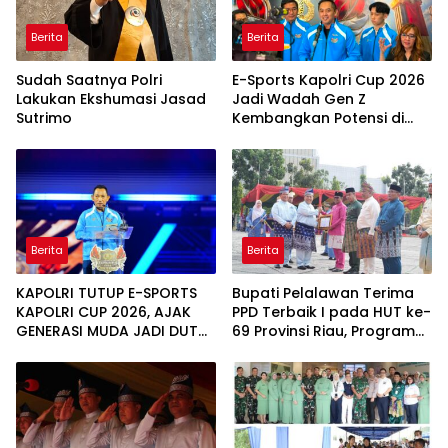
Berita
Berita
Sudah Saatnya Polri
E-Sports Kapolri Cup 2026
Lakukan Ekshumasi Jasad
Jadi Wadah Gen Z
Sutrimo
Kembangkan Potensi di
Ekosistem Digital
Berita
Berita
KAPOLRI TUTUP E-SPORTS
Bupati Pelalawan Terima
KAPOLRI CUP 2026, AJAK
PPD Terbaik I pada HUT ke-
GENERASI MUDA JADI DUTA
69 Provinsi Riau, Program
KAMTIBMAS DAN AKTIF
Santunan Anak Yatim Jadi
LAPORKAN GANGGUAN KE
Sorotan
110