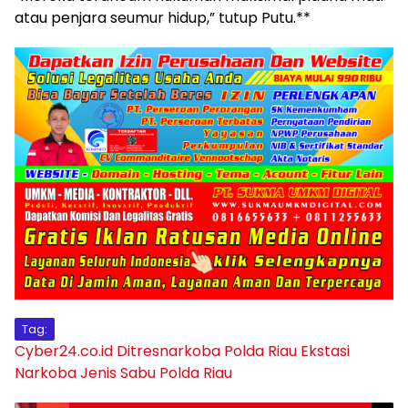
atau penjara seumur hidup,” tutup Putu.**
Tag:
Cyber24.co.id
Ditresnarkoba Polda Riau
Ekstasi
Narkoba Jenis Sabu
Polda Riau