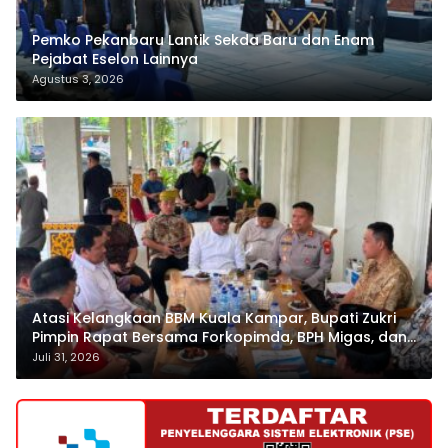
Pemko Pekanbaru Lantik Sekda Baru dan Enam
Pejabat Eselon Lainnya
Agustus 3, 2026
Atasi Kelangkaan BBM Kuala Kampar, Bupati Zukri
Pimpin Rapat Bersama Forkopimda, BPH Migas, dan
Pertamina
Juli 31, 2026