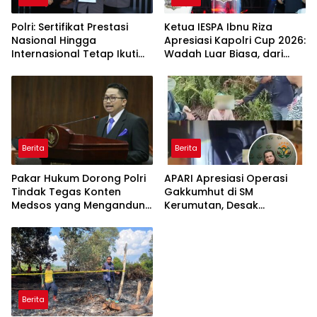
Polri: Sertifikat Prestasi
Ketua IESPA Ibnu Riza
Nasional Hingga
Apresiasi Kapolri Cup 2026:
Internasional Tetap Ikuti
Wadah Luar Biasa, dari
Tahapan Seleksi
Polres hingga Panggung
Rekrutmen Polri
Nasional
Berita
Berita
Pakar Hukum Dorong Polri
APARI Apresiasi Operasi
Tindak Tegas Konten
Gakkumhut di SM
Medsos yang Mengandung
Kerumutan, Desak
Provokasi
Pengusutan Tuntas
Jaringan Pembalak Liar
Berita