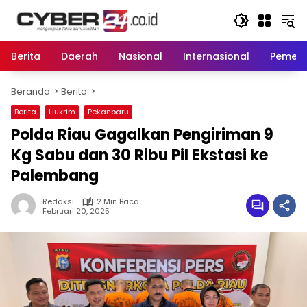
Langsung
ke
konten
Berita
Daerah
Nasional
Internasional
Pemeri
Beranda
Berita
Berita
Hukrim
Pekanbaru
Polda Riau Gagalkan Pengiriman 9
Kg Sabu dan 30 Ribu Pil Ekstasi ke
Palembang
Redaksi
2 Min Baca
Februari 20, 2025