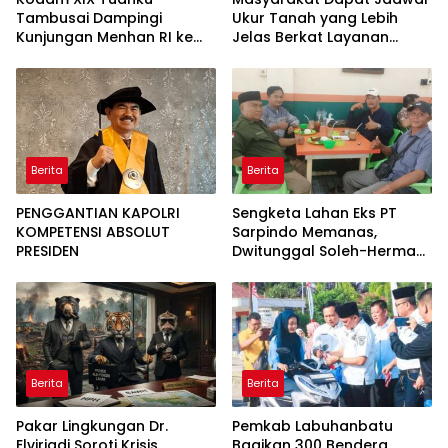
Tambusai Dampingi
Ukur Tanah yang Lebih
Kunjungan Menhan RI ke
Jelas Berkat Layanan
Yonif TP 952/Imam Bulqin,
Pengukuran Terjadwal
Perkuat Pembangunan
Satuan
Berita
Berita
PENGGANTIAN KAPOLRI
Sengketa Lahan Eks PT
KOMPETENSI ABSOLUT
Sarpindo Memanas,
PRESIDEN
Dwitunggal Soleh-Herman
Boyong Pakar Lingkungan
ke Pulau Rupat
Berita
Berita
Pakar Lingkungan Dr.
Pemkab Labuhanbatu
Elviriadi Soroti Krisis
Bagikan 300 Bendera