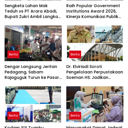
Sengketa Lahan Mak
Raih Popular Government
Teduh vs PT Arara Abadi,
Institutions Award 2026,
Bupati Zukri Ambil Langkah
Kinerja Komunikasi Publik
Cooling Down
Kementerian ATR/BPN
Kembali Diakui
Berita
Berita
Dengar Langsung Jeritan
Dr. Elviriadi Soroti
Pedagang, Sabam
Pengelolaan Perpustakaan
Rajaguguk Turun ke Pasar
Soeman HS: Jadikan
Gelugur Rantauprapat
Lokomotif Budaya dan
Kawah Candradimuka
Intelektual
Berita
Berita
Kodam XIX Tuanku
Masyarakat Dapat Jadwal