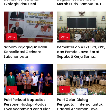
Ekologis Riau Usai
Merah Putih, Sambut HUT
Rentetan Serangan
ke-81 Kemerdekaan RI
Monyet, Harimau, dan
Beruang Terhadap Warga
Berita
Berita
Sabam Rajaguguk Hadiri
Kementerian ATR/BPN, KPK,
Konsolidasi Gerindra
dan Pemda Jawa Barat
Labuhanbatu
Sepakati Kerja Sama
dalam Upaya Pencegahan
Korupsi serta Penguatan
Ekonomi Daerah
Berita
Berita
Polri Perkuat Kapasitas
Polri Gelar Dialog
Personel Hadapi Modus
Penguatan Internal untuk
Love Scamming yang Kian
Hadapi Ancaman Love