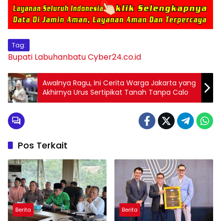
Tag:
Bupati Labuhanbatu
Cyber24.co.id
Awalnya Ragu, Ini Cerita Warga Jakarta yang
Akhirnya Urus Sertipikat Tanah Tanpa Calo
Pos Terkait
Berita
Berita