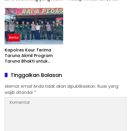
Kompleks
Scamming di Era Digital
Berita
Kapolres Kaur Terima
Taruna Akmil Program
Taruna Bhakti untuk
Mendukung MPLS Sekolah
Rakyat Kabupaten Kaur
Tinggalkan Balasan
Alamat email Anda tidak akan dipublikasikan.
Ruas yang
wajib ditandai
*