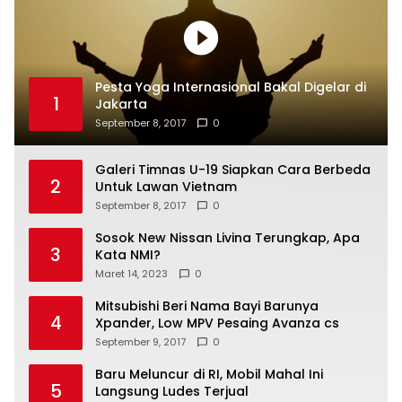
Pesta Yoga Internasional Bakal Digelar di
1
Jakarta
September 8, 2017
0
Galeri Timnas U-19 Siapkan Cara Berbeda
2
Untuk Lawan Vietnam
September 8, 2017
0
Sosok New Nissan Livina Terungkap, Apa
3
Kata NMI?
Maret 14, 2023
0
Mitsubishi Beri Nama Bayi Barunya
4
Xpander, Low MPV Pesaing Avanza cs
September 9, 2017
0
Baru Meluncur di RI, Mobil Mahal Ini
5
Langsung Ludes Terjual