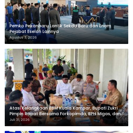
Pemko Pekanbaru Lantik Sekda Baru dan Enam
Pejabat Eselon Lainnya
Agustus 3, 2026
Atasi Kelangkaan BBM Kuala Kampar, Bupati Zukri
Pimpin Rapat Bersama Forkopimda, BPH Migas, dan
Pertamina
Juli 31, 2026