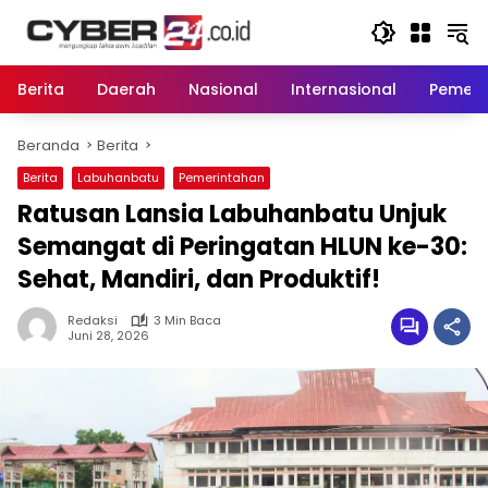
Langsung
ke
konten
Berita
Daerah
Nasional
Internasional
Pemeri
Beranda
Berita
Berita
Labuhanbatu
Pemerintahan
Ratusan Lansia Labuhanbatu Unjuk
Semangat di Peringatan HLUN ke-30:
Sehat, Mandiri, dan Produktif!
Redaksi
3 Min Baca
Juni 28, 2026