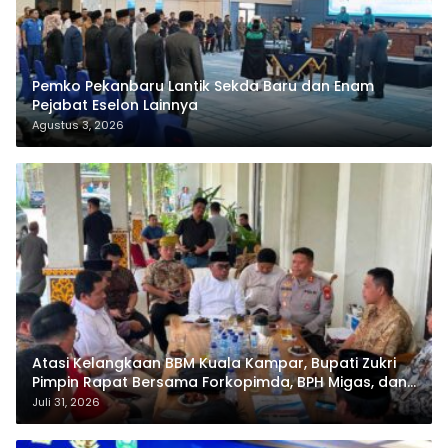
Pemko Pekanbaru Lantik Sekda Baru dan Enam
Pejabat Eselon Lainnya
Agustus 3, 2026
Atasi Kelangkaan BBM Kuala Kampar, Bupati Zukri
Pimpin Rapat Bersama Forkopimda, BPH Migas, dan
Pertamina
Juli 31, 2026