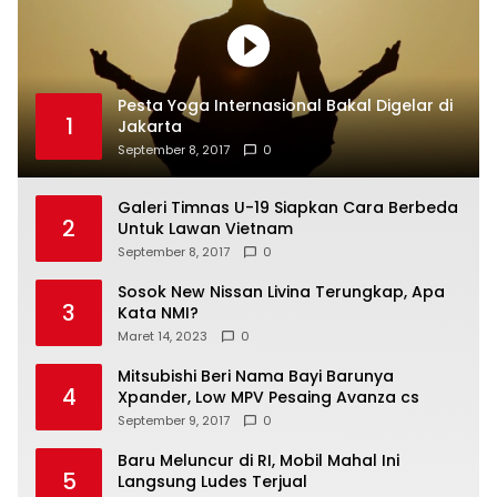
Pesta Yoga Internasional Bakal Digelar di
1
Jakarta
September 8, 2017
0
Galeri Timnas U-19 Siapkan Cara Berbeda
2
Untuk Lawan Vietnam
September 8, 2017
0
Sosok New Nissan Livina Terungkap, Apa
3
Kata NMI?
Maret 14, 2023
0
Mitsubishi Beri Nama Bayi Barunya
4
Xpander, Low MPV Pesaing Avanza cs
September 9, 2017
0
Baru Meluncur di RI, Mobil Mahal Ini
5
Langsung Ludes Terjual