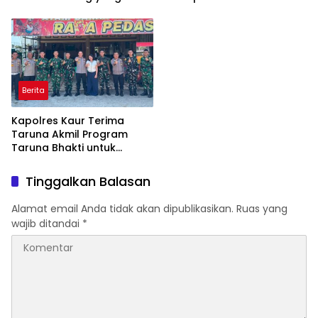
Kompleks
Scamming di Era Digital
Berita
Kapolres Kaur Terima
Taruna Akmil Program
Taruna Bhakti untuk
Mendukung MPLS Sekolah
Rakyat Kabupaten Kaur
Tinggalkan Balasan
Alamat email Anda tidak akan dipublikasikan.
Ruas yang
wajib ditandai
*