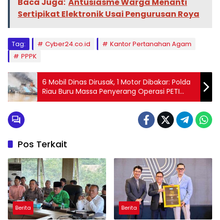
Baca Juga:
Antusiasme Warga Menanti
Sertipikat Elektronik Usai Pengurusan Roya
Tag:
Cyber24.co.id
Kantor Pertanahan Agam
PPPK
6 Mobil Dinas Dirusak, 1 Motor Dibakar: Polda
Riau Buru Massa Penyerang Operasi PETI
Cerenti
Pos Terkait
Berita
Berita