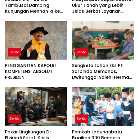
Tambusai Dampingi
Ukur Tanah yang Lebih
Kunjungan Menhan RI ke
Jelas Berkat Layanan
Yonif TP 952/Imam Bulqin,
Pengukuran Terjadwal
Perkuat Pembangunan
Satuan
Berita
Berita
PENGGANTIAN KAPOLRI
Sengketa Lahan Eks PT
KOMPETENSI ABSOLUT
Sarpindo Memanas,
PRESIDEN
Dwitunggal Soleh-Herman
Boyong Pakar Lingkungan
ke Pulau Rupat
Berita
Berita
Pakar Lingkungan Dr.
Pemkab Labuhanbatu
Elviriadi Soroti Krisis
Bagikan 300 Bendera