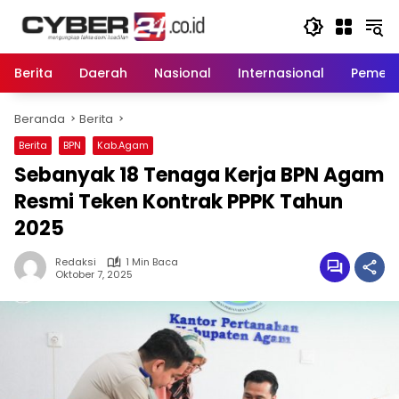
Langsung
ke
konten
Berita
Daerah
Nasional
Internasional
Pemeri
Beranda
Berita
Berita
BPN
Kab.Agam
Sebanyak 18 Tenaga Kerja BPN Agam
Resmi Teken Kontrak PPPK Tahun
2025
Redaksi
1 Min Baca
Oktober 7, 2025