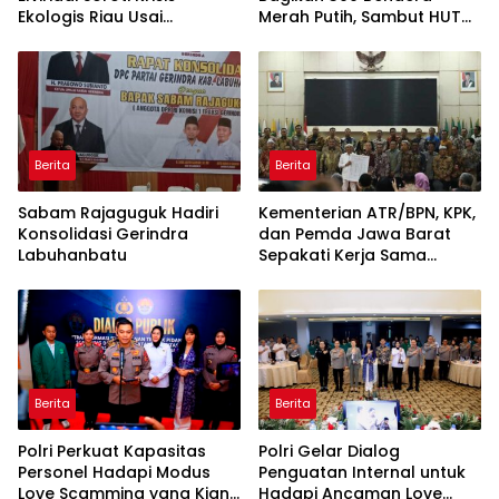
Ekologis Riau Usai
Merah Putih, Sambut HUT
Rentetan Serangan
ke-81 Kemerdekaan RI
Monyet, Harimau, dan
Beruang Terhadap Warga
Berita
Berita
Sabam Rajaguguk Hadiri
Kementerian ATR/BPN, KPK,
Konsolidasi Gerindra
dan Pemda Jawa Barat
Labuhanbatu
Sepakati Kerja Sama
dalam Upaya Pencegahan
Korupsi serta Penguatan
Ekonomi Daerah
Berita
Berita
Polri Perkuat Kapasitas
Polri Gelar Dialog
Personel Hadapi Modus
Penguatan Internal untuk
Love Scamming yang Kian
Hadapi Ancaman Love