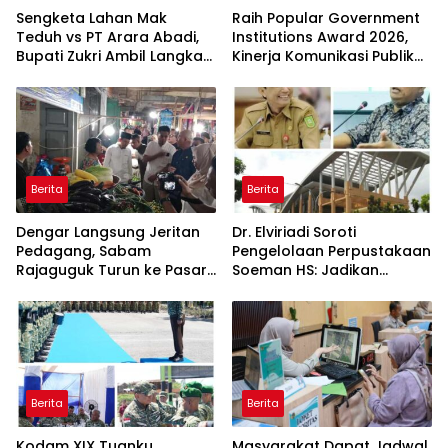
Sengketa Lahan Mak
Raih Popular Government
Teduh vs PT Arara Abadi,
Institutions Award 2026,
Bupati Zukri Ambil Langkah
Kinerja Komunikasi Publik
Cooling Down
Kementerian ATR/BPN
Kembali Diakui
Berita
Berita
Dengar Langsung Jeritan
Dr. Elviriadi Soroti
Pedagang, Sabam
Pengelolaan Perpustakaan
Rajaguguk Turun ke Pasar
Soeman HS: Jadikan
Gelugur Rantauprapat
Lokomotif Budaya dan
Kawah Candradimuka
Intelektual
Berita
Berita
Kodam XIX Tuanku
Masyarakat Dapat Jadwal