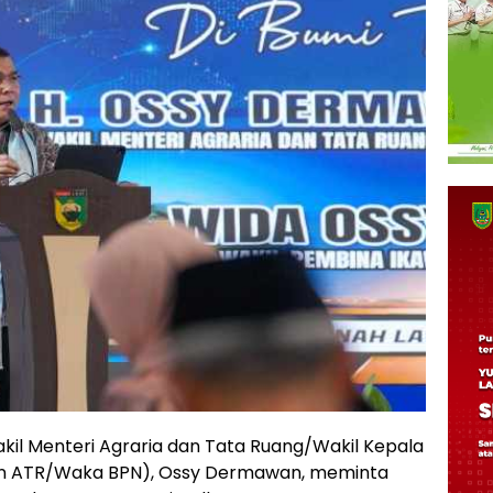
kil Menteri Agraria dan Tata Ruang/Wakil Kepala
n ATR/Waka BPN), Ossy Dermawan, meminta