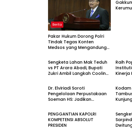
Gakkum
Kerumu
Pengus
Pembala
Berita
Pakar Hukum Dorong Polri
Tindak Tegas Konten
Medsos yang Mengandung
Berita
Berita
Provokasi
Sengketa Lahan Mak Teduh
Raih P
vs PT Arara Abadi, Bupati
Institu
Zukri Ambil Langkah Cooling
Kinerja
Berita
Berita
Down
Kement
Kembali
Dr. Elviriadi Soroti
Kodam 
Pengelolaan Perpustakaan
Tambus
Soeman HS: Jadikan
Kunjun
Berita
Berita
Lokomotif Budaya dan
Yonif T
Kawah Candradimuka
Perkua
PENGGANTIAN KAPOLRI
Sengket
Intelektual
Satuan
KOMPETENSI ABSOLUT
Sarpin
PRESIDEN
Dwitun
Berita
Berita
Boyong