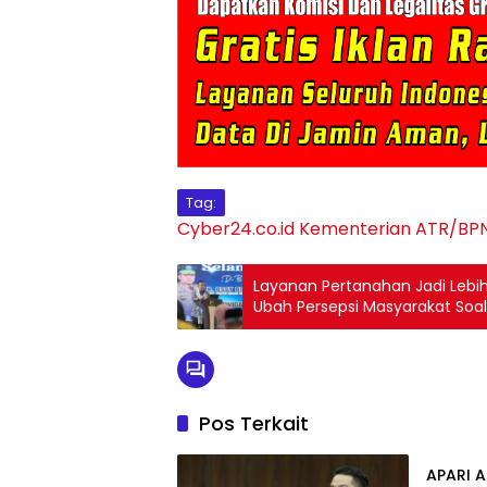
Tag:
Cyber24.co.id
Kementerian ATR/BP
Layanan Pertanahan Jadi Lebi
Ubah Persepsi Masyarakat Soal
Pos Terkait
Berita
APARI A