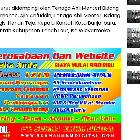
Pem
rut didampingi oleh Tenaga Ahli Menteri Bidang
dan
ance, Ajie Arifuddin; Tenaga Ahli Menteri Bidang
Agus
is, Hendri Teja; Kepala Kantah Kota Banjarbaru,
Ata
antah Kabupaten Tanah Laut, Isa Widyatmoko.
Bup
For
Juli
Di 
Men
Ene
Juli
Ban
Pem
Ber
Juli