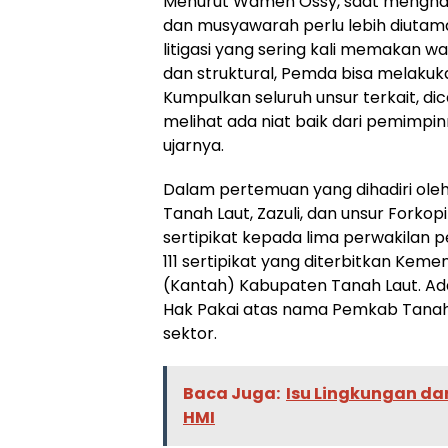
Menurut Wamen Ossy, saat menghad
dan musyawarah perlu lebih diutam
litigasi yang sering kali memakan wa
dan struktural, Pemda bisa melaku
Kumpulkan seluruh unsur terkait, dic
melihat ada niat baik dari pemimpi
ujarnya.
Dalam pertemuan yang dihadiri oleh 
Tanah Laut, Zazuli, dan unsur Fork
sertipikat kepada lima perwakilan pe
111 sertipikat yang diterbitkan Kem
(Kantah) Kabupaten Tanah Laut. Adap
Hak Pakai atas nama Pemkab Tanah La
sektor.
Baca Juga:
Isu Lingkungan da
HMI