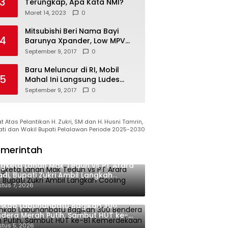
3
Terungkap, Apa Kata NMI?
Maret 14, 2023
0
Mitsubishi Beri Nama Bayi
4
Barunya Xpander, Low MPV
Pesaing Avanza cs
September 9, 2017
0
Baru Meluncur di RI, Mobil
5
Mahal Ini Langsung Ludes
Terjual
September 9, 2017
0
 Atas Pelantikan H. Zukri, SM dan H. Husni Tamrin,
ati dan Wakil Bupati Pelalawan Periode 2025-2030
merintah
gketa Lahan Mak Teduh vs PT Arara
di, Bupati Zukri Ambil Langkah
oling Down
tus 7, 2026
mkab Labuhanbatu Bagikan 300
dera Merah Putih, Sambut HUT ke-81
merdekaan RI
tus 5, 2026