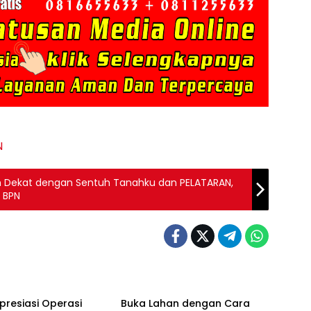
N
h Dekat dengan Sentuh Tanahku dan PELATARAN,
 BPN
Berita
presiasi Operasi
Buka Lahan dengan Cara