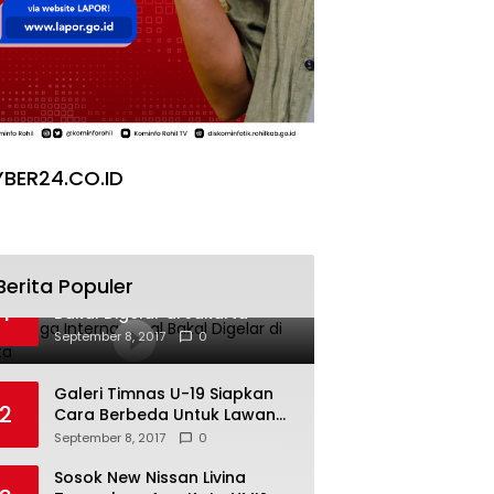
BER24.CO.ID
Berita Populer
Pesta Yoga Internasional
1
Bakal Digelar di Jakarta
September 8, 2017
0
Galeri Timnas U-19 Siapkan
2
Cara Berbeda Untuk Lawan
Vietnam
September 8, 2017
0
Sosok New Nissan Livina