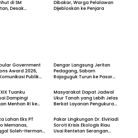
hut di SM
Dibakar, Warga Pelalawan
tan, Desak
Dijebloskan ke Penjara
utan Tuntas Jaringan
k Liar
Berita
opular Government
Dengar Langsung Jeritan
tions Award 2026,
Pedagang, Sabam
 Komunikasi Publik
Rajaguguk Turun ke Pasar
Berita
erian ATR/BPN
Gelugur Rantauprapat
 Diakui
XIX Tuanku
Masyarakat Dapat Jadwal
ai Dampingi
Ukur Tanah yang Lebih Jelas
gan Menhan RI ke
Berkat Layanan Pengukuran
Berita
P 952/Imam Bulqin,
Terjadwal
t Pembangunan
a Lahan Eks PT
Pakar Lingkungan Dr. Elviriadi
do Memanas,
Soroti Krisis Ekologis Riau
ggal Soleh-Herman
Usai Rentetan Serangan
Berita
 Pakar Lingkungan ke
Monyet, Harimau, dan