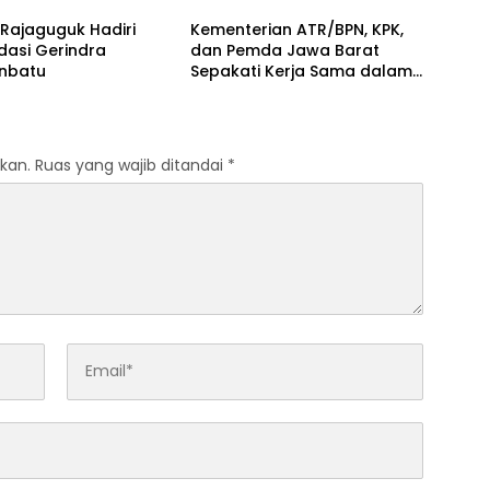
Rupat
Beruang Terhadap Warga
Rajaguguk Hadiri
Kementerian ATR/BPN, KPK,
dasi Gerindra
dan Pemda Jawa Barat
nbatu
Sepakati Kerja Sama dalam
Upaya Pencegahan Korupsi
serta Penguatan Ekonomi
Daerah
kan.
Ruas yang wajib ditandai
*