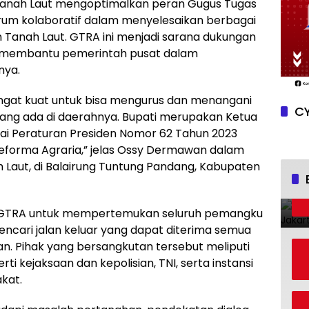
anah Laut mengoptimalkan peran Gugus Tugas
rum kolaboratif dalam menyelesaikan berbagai
 Tanah Laut. GTRA ini menjadi sarana dukungan
 membantu pemerintah pusat dalam
nya.
ngat kuat untuk bisa mengurus dan menangani
CY
ang ada di daerahnya. Bupati merupakan Ketua
uai Peraturan Presiden Nomor 62 Tahun 2023
forma Agraria,” jelas Ossy Dermawan dalam
aut, di Balairung Tuntung Pandang, Kabupaten
i GTRA untuk mempertemukan seluruh pemangku
cari jalan keluar yang dapat diterima semua
n. Pihak yang bersangkutan tersebut meliputi
 kejaksaan dan kepolisian, TNI, serta instansi
kat.