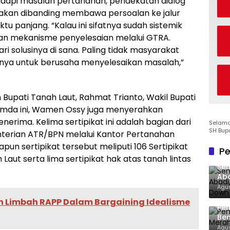
api masalah pertanahan, pendekatan dialog
akan dibanding membawa persoalan ke jalur
ktu panjang. “Kalau ini sifatnya sudah sistemik
kan mekanisme penyelesaian melalui GTRA.
ari solusinya di sana. Paling tidak masyarakat
nnya untuk berusaha menyelesaikan masalah,”
Bupati Tanah Laut, Rahmat Trianto, Wakil Bupati
opimda ini, Wamen Ossy juga menyerahkan
nerima. Kelima sertipikat ini adalah bagian dari
Selamat
SH Bup
enterian ATR/BPN melalui Kantor Pertanahan
un sertipikat tersebut meliputi 106 Sertipikat
Pe
ut serta lima sertipikat hak atas tanah lintas
Sen
Aba
Co
Agus
n Limbah RAPP Dalam Bargaining Idealisme
Pe
Ben
Ke
Agus