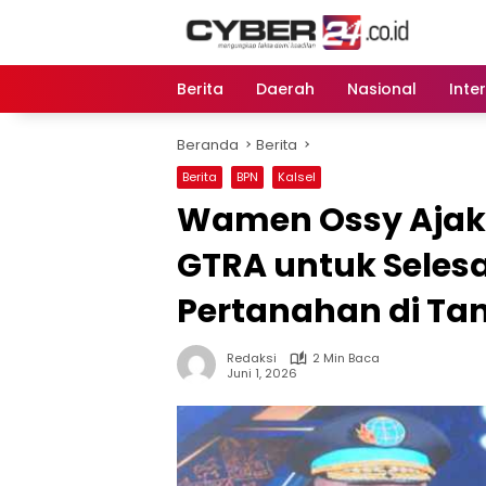
Langsung
ke
konten
Berita
Daerah
Nasional
Inte
Beranda
Berita
Berita
BPN
Kalsel
Wamen Ossy Aja
GTRA untuk Seles
Pertanahan di Ta
Redaksi
2 Min Baca
Juni 1, 2026