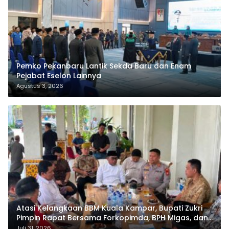
Pemko Pekanbaru Lantik Sekda Baru dan Enam
Pejabat Eselon Lainnya
Agustus 3, 2026
Atasi Kelangkaan BBM Kuala Kampar, Bupati Zukri
Pimpin Rapat Bersama Forkopimda, BPH Migas, dan
Pertamina
Juli 31, 2026