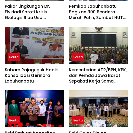
Pakar Lingkungan Dr.
Pemkab Labuhanbatu
Elviriadi Soroti Krisis
Bagikan 300 Bendera
Ekologis Riau Usai
Merah Putih, Sambut HUT
Rentetan Serangan
ke-81 Kemerdekaan RI
Monyet, Harimau, dan
Beruang Terhadap Warga
Berita
Berita
Sabam Rajaguguk Hadiri
Kementerian ATR/BPN, KPK,
Konsolidasi Gerindra
dan Pemda Jawa Barat
Labuhanbatu
Sepakati Kerja Sama
dalam Upaya Pencegahan
Korupsi serta Penguatan
Ekonomi Daerah
Berita
Berita