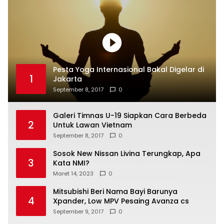
Pesta Yoga Internasional Bakal Digelar di
1
Jakarta
September 8, 2017
0
Galeri Timnas U-19 Siapkan Cara Berbeda
2
Untuk Lawan Vietnam
September 8, 2017
0
Sosok New Nissan Livina Terungkap, Apa
3
Kata NMI?
Maret 14, 2023
0
Mitsubishi Beri Nama Bayi Barunya
4
Xpander, Low MPV Pesaing Avanza cs
September 9, 2017
0