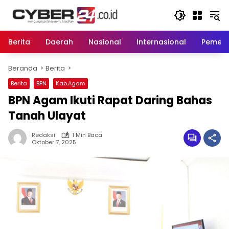
Langsung
ke
konten
Berita
Daerah
Nasional
Internasional
Pemeri
Beranda
Berita
Berita
BPN
Kab.Agam
BPN Agam Ikuti Rapat Daring Bahas
Tanah Ulayat
Redaksi
1 Min Baca
Oktober 7, 2025