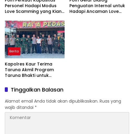
Polri Perkuat Kapasitas
Polri Gelar Dialog
Personel Hadapi Modus
Penguatan Internal untuk
Love Scamming yang Kian
Hadapi Ancaman Love
Kompleks
Scamming di Era Digital
Berita
Kapolres Kaur Terima
Taruna Akmil Program
Taruna Bhakti untuk
Mendukung MPLS Sekolah
Rakyat Kabupaten Kaur
Tinggalkan Balasan
Alamat email Anda tidak akan dipublikasikan.
Ruas yang
wajib ditandai
*