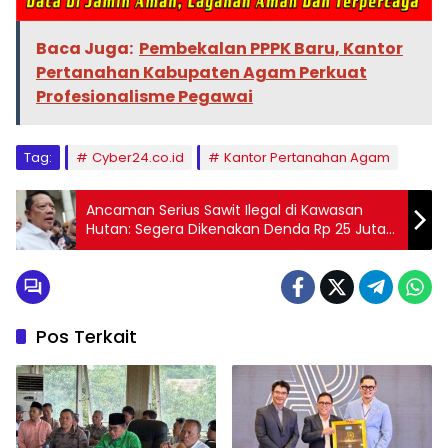
Baca Juga:
Pembekalan PPPK Baru, Kantor
Pertanahan Kabupaten Agam Perkuat
Profesionalisme Pegawai
Tag:
Cyber24.co.id
Kantor Pertanahan Agam
Ancaman Serius Sawit Ilegal di Kawasan
Hutan: Segera Dikenakan Denda Rp 25 Juta
per Hektare dan Dikembalikan ke PT Agrinas
Pos Terkait