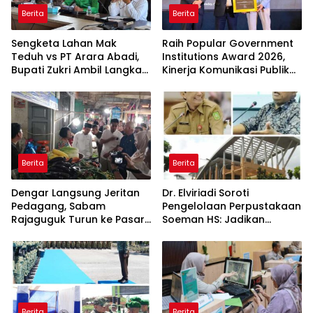
Berita
Berita
Sengketa Lahan Mak
Raih Popular Government
Teduh vs PT Arara Abadi,
Institutions Award 2026,
Bupati Zukri Ambil Langkah
Kinerja Komunikasi Publik
Cooling Down
Kementerian ATR/BPN
Kembali Diakui
Berita
Berita
Dengar Langsung Jeritan
Dr. Elviriadi Soroti
Pedagang, Sabam
Pengelolaan Perpustakaan
Rajaguguk Turun ke Pasar
Soeman HS: Jadikan
Gelugur Rantauprapat
Lokomotif Budaya dan
Kawah Candradimuka
Intelektual
Berita
Berita