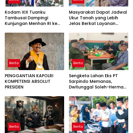
Kodam XIX Tuanku
Masyarakat Dapat Jadwal
Tambusai Dampingi
Ukur Tanah yang Lebih
Kunjungan Menhan RI ke
Jelas Berkat Layanan
Yonif TP 952/Imam Bulqin,
Pengukuran Terjadwal
Perkuat Pembangunan
Satuan
Berita
Berita
PENGGANTIAN KAPOLRI
Sengketa Lahan Eks PT
KOMPETENSI ABSOLUT
Sarpindo Memanas,
PRESIDEN
Dwitunggal Soleh-Herman
Boyong Pakar Lingkungan
ke Pulau Rupat
Berita
Berita