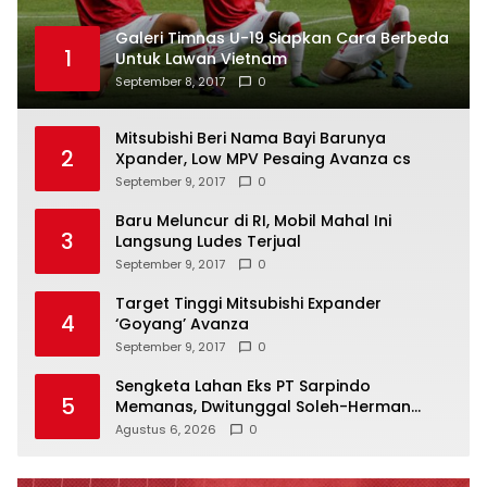
Galeri Timnas U-19 Siapkan Cara Berbeda
1
Untuk Lawan Vietnam
September 8, 2017
0
Mitsubishi Beri Nama Bayi Barunya
2
Xpander, Low MPV Pesaing Avanza cs
September 9, 2017
0
Baru Meluncur di RI, Mobil Mahal Ini
3
Langsung Ludes Terjual
September 9, 2017
0
Target Tinggi Mitsubishi Expander
4
‘Goyang’ Avanza
September 9, 2017
0
Sengketa Lahan Eks PT Sarpindo
5
Memanas, Dwitunggal Soleh-Herman
Boyong Pakar Lingkungan ke Pulau Rupat
Agustus 6, 2026
0