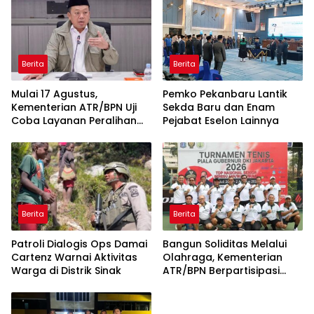
Berita
Berita
Mulai 17 Agustus,
Pemko Pekanbaru Lantik
Kementerian ATR/BPN Uji
Sekda Baru dan Enam
Coba Layanan Peralihan
Pejabat Eselon Lainnya
Hak 10 Hari di 15 Kantah
Berita
Berita
Patroli Dialogis Ops Damai
Bangun Soliditas Melalui
Cartenz Warnai Aktivitas
Olahraga, Kementerian
Warga di Distrik Sinak
ATR/BPN Berpartisipasi
dalam Turnamen Tenis
Piala Gubernur DKI Jakarta
2026