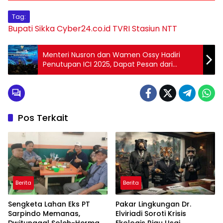
Tag:
Bupati Sikka
Cyber24.co.id
TVRI Stasiun NTT
Menteri Nusron dan Wamen Ossy Hadiri
Penutupan ICI 2025, Dapat Pesan dari
Presiden untuk Sederhanakan Perizinan dan
Pengadaan Lahan
Pos Terkait
Berita
Berita
Sengketa Lahan Eks PT
Pakar Lingkungan Dr.
Sarpindo Memanas,
Elviriadi Soroti Krisis
Dwitunggal Soleh-Herman
Ekologis Riau Usai