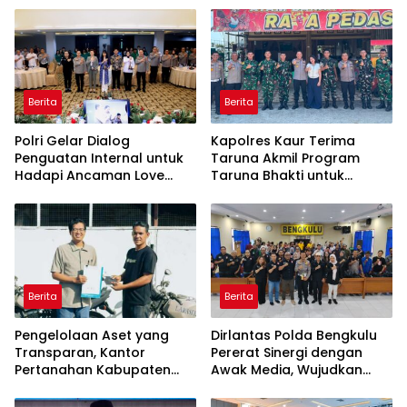
Korupsi serta Penguatan
Ekonomi Daerah
Berita
Berita
Polri Gelar Dialog
Kapolres Kaur Terima
Penguatan Internal untuk
Taruna Akmil Program
Hadapi Ancaman Love
Taruna Bhakti untuk
Scamming di Era Digital
Mendukung MPLS Sekolah
Rakyat Kabupaten Kaur
Berita
Berita
Pengelolaan Aset yang
Dirlantas Polda Bengkulu
Transparan, Kantor
Pererat Sinergi dengan
Pertanahan Kabupaten
Awak Media, Wujudkan
Agam Serahkan BMN
Informasi yang Edukatif
kepada Pemenang Lelang
dan Berkualitas