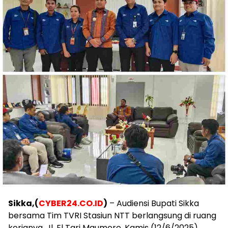
Sikka,(
CYBER24.CO.ID
)
– Audiensi Bupati Sikka
bersama Tim TVRI Stasiun NTT berlangsung di ruang
kerjanya, Jl. El Tari Maumere, Kamis (12/6/2025).