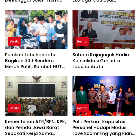
Boyong Pakar Lingkungan
Rentetan Serangan
ke Pulau Rupat
Monyet, Harimau, dan
Beruang Terhadap Warga
Berita
Berita
Pemkab Labuhanbatu
Sabam Rajaguguk Hadiri
Bagikan 300 Bendera
Konsolidasi Gerindra
Merah Putih, Sambut HUT
Labuhanbatu
ke-81 Kemerdekaan RI
Berita
Berita
Kementerian ATR/BPN, KPK,
Polri Perkuat Kapasitas
dan Pemda Jawa Barat
Personel Hadapi Modus
Sepakati Kerja Sama
Love Scamming yang Kian
dalam Upaya Pencegahan
Kompleks