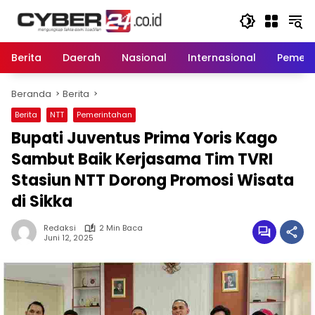
Langsung
ke
konten
Berita
Daerah
Nasional
Internasional
Pemeri
Beranda
Berita
Berita
NTT
Pemerintahan
Bupati Juventus Prima Yoris Kago
Sambut Baik Kerjasama Tim TVRI
Stasiun NTT Dorong Promosi Wisata
di Sikka
Redaksi
2 Min Baca
Juni 12, 2025