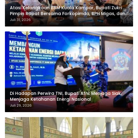
Atasi Kelangkaan BBM Kuala Kampar, Bupati Zukri
Pimpin Rapat Bersama Forkopimda, BPH Migas, dan
Pertamina
Juli 31, 2026
Di Hadapan Perwira TNI, Bupati Afni: Menjaga Siak,
Menjaga Ketahanan Energi Nasional
Juli 29, 2026