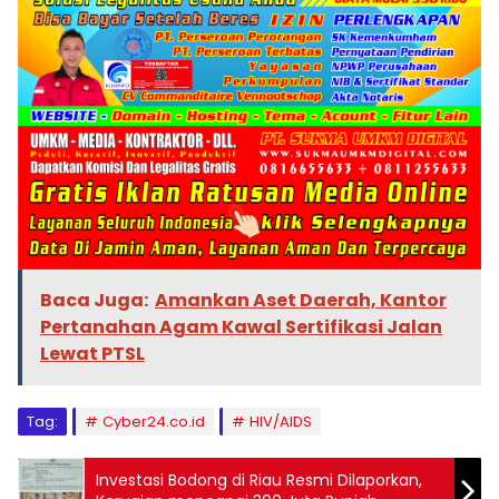
Baca Juga:
Amankan Aset Daerah, Kantor
Pertanahan Agam Kawal Sertifikasi Jalan
Lewat PTSL
Tag:
Cyber24.co.id
HIV/AIDS
Investasi Bodong di Riau Resmi Dilaporkan,