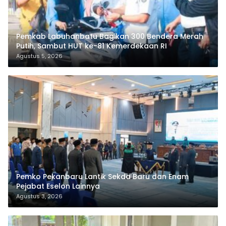
Pemkab Labuhanbatu Bagikan 300 Bendera Merah
Putih, Sambut HUT ke-81 Kemerdekaan RI
Agustus 5, 2026
Pemko Pekanbaru Lantik Sekda Baru dan Enam
Pejabat Eselon Lainnya
Agustus 3, 2026