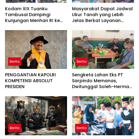
Kodam XIX Tuanku
Masyarakat Dapat Jadwal
Tambusai Dampingi
Ukur Tanah yang Lebih
Kunjungan Menhan RI ke
Jelas Berkat Layanan
Yonif TP 952/Imam Bulqin,
Pengukuran Terjadwal
Perkuat Pembangunan
Satuan
Berita
Berita
PENGGANTIAN KAPOLRI
Sengketa Lahan Eks PT
KOMPETENSI ABSOLUT
Sarpindo Memanas,
PRESIDEN
Dwitunggal Soleh-Herman
Boyong Pakar Lingkungan
ke Pulau Rupat
Berita
Berita