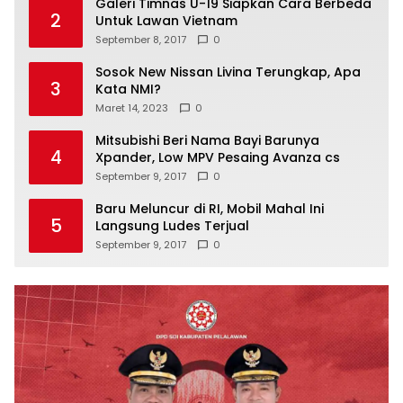
Galeri Timnas U-19 Siapkan Cara Berbeda
2
Untuk Lawan Vietnam
September 8, 2017
0
Sosok New Nissan Livina Terungkap, Apa
3
Kata NMI?
Maret 14, 2023
0
Mitsubishi Beri Nama Bayi Barunya
4
Xpander, Low MPV Pesaing Avanza cs
September 9, 2017
0
Baru Meluncur di RI, Mobil Mahal Ini
5
Langsung Ludes Terjual
September 9, 2017
0