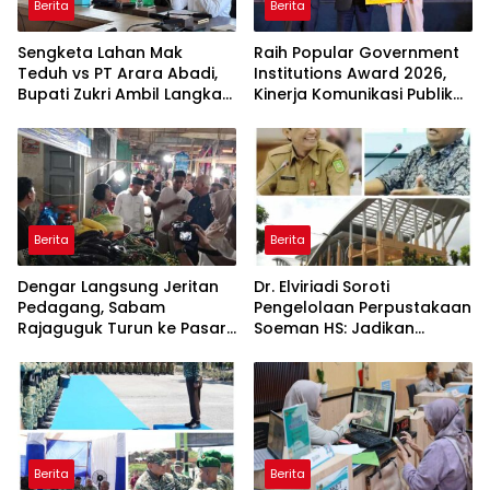
Berita
Berita
Sengketa Lahan Mak
Raih Popular Government
Teduh vs PT Arara Abadi,
Institutions Award 2026,
Bupati Zukri Ambil Langkah
Kinerja Komunikasi Publik
Cooling Down
Kementerian ATR/BPN
Kembali Diakui
Berita
Berita
Dengar Langsung Jeritan
Dr. Elviriadi Soroti
Pedagang, Sabam
Pengelolaan Perpustakaan
Rajaguguk Turun ke Pasar
Soeman HS: Jadikan
Gelugur Rantauprapat
Lokomotif Budaya dan
Kawah Candradimuka
Intelektual
Berita
Berita