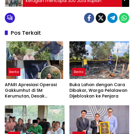
Kerugian mencapai 300 Juta Rupiah
Pos Terkait
Berita
Berita
APARI Apresiasi Operasi
Buka Lahan dengan Cara
Gakkumhut di SM
Dibakar, Warga Pelalawan
Kerumutan, Desak
Dijebloskan ke Penjara
Pengusutan Tuntas
Jaringan Pembalak Liar