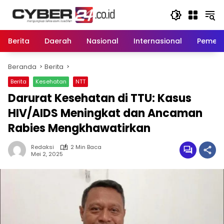
Langsung
ke
konten
Berita
Daerah
Nasional
Internasional
Pemeri
Beranda
Berita
Berita
Kesehatan
NTT
Darurat Kesehatan di TTU: Kasus
HIV/AIDS Meningkat dan Ancaman
Rabies Mengkhawatirkan
Redaksi
2 Min Baca
Mei 2, 2025