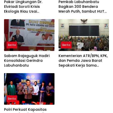
Pakar Lingkungan Dr.
Pemkab Labuhanbatu
Elviriadi Soroti Krisis
Bagikan 300 Bendera
Ekologis Riau Usai
Merah Putih, Sambut HUT
Rentetan Serangan
ke-81 Kemerdekaan RI
Monyet, Harimau, dan
Beruang Terhadap Warga
Berita
Berita
Sabam Rajaguguk Hadiri
Kementerian ATR/BPN, KPK,
Konsolidasi Gerindra
dan Pemda Jawa Barat
Labuhanbatu
Sepakati Kerja Sama
dalam Upaya Pencegahan
Korupsi serta Penguatan
Ekonomi Daerah
Berita
Polri Perkuat Kapasitas