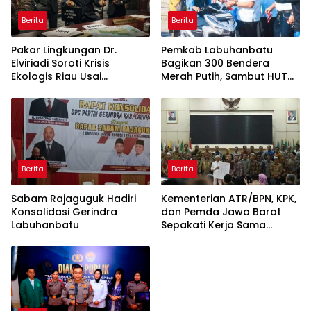
Berita
Berita
Pakar Lingkungan Dr.
Pemkab Labuhanbatu
Elviriadi Soroti Krisis
Bagikan 300 Bendera
Ekologis Riau Usai
Merah Putih, Sambut HUT
Rentetan Serangan
ke-81 Kemerdekaan RI
Monyet, Harimau, dan
Beruang Terhadap Warga
Berita
Berita
Sabam Rajaguguk Hadiri
Kementerian ATR/BPN, KPK,
Konsolidasi Gerindra
dan Pemda Jawa Barat
Labuhanbatu
Sepakati Kerja Sama
dalam Upaya Pencegahan
Korupsi serta Penguatan
Ekonomi Daerah