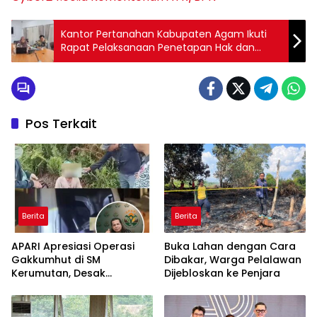
Kantor Pertanahan Kabupaten Agam Ikuti
Rapat Pelaksanaan Penetapan Hak dan
Pendaftaran Tanah Bersama Kanwil BPN
Sumatera Barat
Pos Terkait
Berita
Berita
APARI Apresiasi Operasi
Buka Lahan dengan Cara
Gakkumhut di SM
Dibakar, Warga Pelalawan
Kerumutan, Desak
Dijebloskan ke Penjara
Pengusutan Tuntas
Jaringan Pembalak Liar