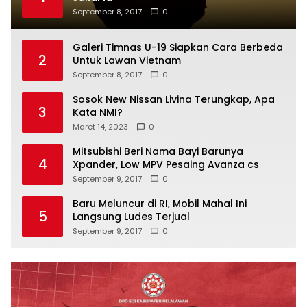
September 8, 2017
0
Galeri Timnas U-19 Siapkan Cara Berbeda
2
Untuk Lawan Vietnam
September 8, 2017
0
Sosok New Nissan Livina Terungkap, Apa
3
Kata NMI?
Maret 14, 2023
0
Mitsubishi Beri Nama Bayi Barunya
4
Xpander, Low MPV Pesaing Avanza cs
September 9, 2017
0
Baru Meluncur di RI, Mobil Mahal Ini
5
Langsung Ludes Terjual
September 9, 2017
0