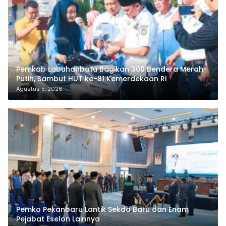
Pemkab Labuhanbatu Bagikan 300 Bendera Merah
Putih, Sambut HUT ke-81 Kemerdekaan RI
Agustus 5, 2026
Pemko Pekanbaru Lantik Sekda Baru dan Enam
Pejabat Eselon Lainnya