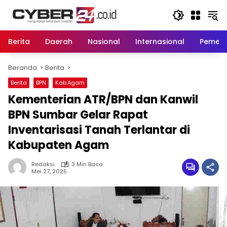
Langsung
ke
konten
Berita
Daerah
Nasional
Internasional
Pemeri
Beranda
Berita
Berita
BPN
Kab.Agam
Kementerian ATR/BPN dan Kanwil
BPN Sumbar Gelar Rapat
Inventarisasi Tanah Terlantar di
Kabupaten Agam
Redaksi
3 Min Baca
Mei 27, 2025