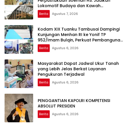
Perpustakaan Soeman HS: Jadikan
Lokomotif Budaya dan Kawah
Candradimuka Intelektual
Berita
Agustus 7, 2026
Kodam XIX Tuanku Tambusai Dampingi
Kunjungan Menhan RI ke Yonif TP
952/Imam Bulqin, Perkuat Pembangunan
Satuan
Berita
Agustus 6, 2026
Masyarakat Dapat Jadwal Ukur Tanah
yang Lebih Jelas Berkat Layanan
Pengukuran Terjadwal
Berita
Agustus 6, 2026
PENGGANTIAN KAPOLRI KOMPETENSI
ABSOLUT PRESIDEN
Berita
Agustus 6, 2026