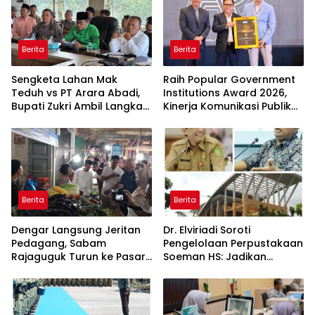
Berita
Berita
Sengketa Lahan Mak
Raih Popular Government
Teduh vs PT Arara Abadi,
Institutions Award 2026,
Bupati Zukri Ambil Langkah
Kinerja Komunikasi Publik
Cooling Down
Kementerian ATR/BPN
Kembali Diakui
Berita
Berita
Dengar Langsung Jeritan
Dr. Elviriadi Soroti
Pedagang, Sabam
Pengelolaan Perpustakaan
Rajaguguk Turun ke Pasar
Soeman HS: Jadikan
Gelugur Rantauprapat
Lokomotif Budaya dan
Kawah Candradimuka
Intelektual