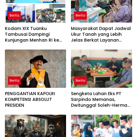
Berita
Berita
Kodam XIX Tuanku
Masyarakat Dapat Jadwal
Tambusai Dampingi
Ukur Tanah yang Lebih
Kunjungan Menhan RI ke
Jelas Berkat Layanan
Yonif TP 952/Imam Bulqin,
Pengukuran Terjadwal
Perkuat Pembangunan
Satuan
Berita
Berita
PENGGANTIAN KAPOLRI
Sengketa Lahan Eks PT
KOMPETENSI ABSOLUT
Sarpindo Memanas,
PRESIDEN
Dwitunggal Soleh-Herman
Boyong Pakar Lingkungan
ke Pulau Rupat