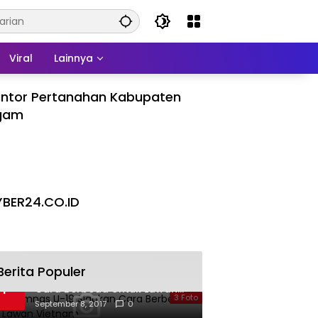
Viral
Lainnya
ntor Pertanahan Kabupaten
gam
BER24.CO.ID
Berita Populer
Galeri Timnas U-19 Siapkan
1
Cara Berbeda Untuk Lawan
3 Foto
Vietnam
September 8, 2017
0