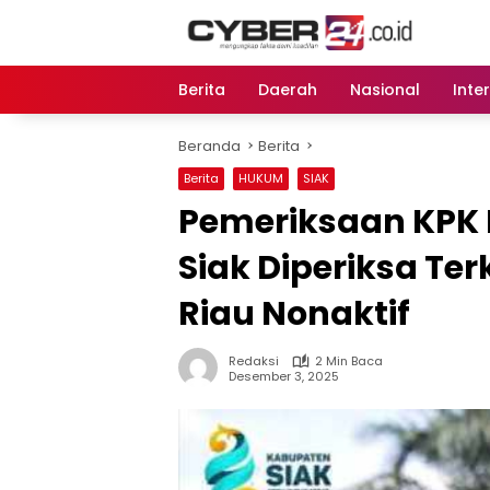
Langsung
ke
konten
Berita
Daerah
Nasional
Inte
Beranda
Berita
Berita
HUKUM
SIAK
Pemeriksaan KPK 
Siak Diperiksa Te
Riau Nonaktif
Redaksi
2 Min Baca
Desember 3, 2025