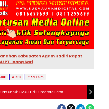
rtanahan Kabupaten Agam Hadiri Rapat
U PT. Inang Sari
Siak
KPK
OTT KPK
tuan untuk IPMAPEL di Sumatera Barat