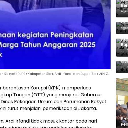
Pe
Ben
Ke
Agus
Pem
dan
Agus
Ata
Bup
For
Juli
Di 
Men
Ene
Juli
Rakyat (PUPR) Kabupaten Siak, Ardi Irfandi dan Bupati Siak Afni Z.
mberantasan Korupsi (KPK) memperluas
angkap Tangan (OTT) yang menjerat Gubernur
ala Dinas Pekerjaan Umum dan Perumahan Rakyat
 kini turut menjalani pemeriksaan di Jakarta.
Ban
, Ardi Irfandi tidak masuk kantor pada hari
Pem
asi sedang melakukan perjalanan dinas ke