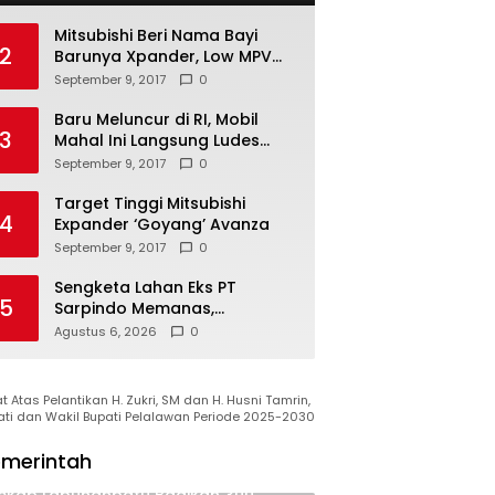
Mitsubishi Beri Nama Bayi
2
Barunya Xpander, Low MPV
Pesaing Avanza cs
September 9, 2017
0
Baru Meluncur di RI, Mobil
3
Mahal Ini Langsung Ludes
Terjual
September 9, 2017
0
Target Tinggi Mitsubishi
4
Expander ‘Goyang’ Avanza
September 9, 2017
0
Sengketa Lahan Eks PT
5
Sarpindo Memanas,
Dwitunggal Soleh-Herman
Agustus 6, 2026
0
Boyong Pakar Lingkungan ke
Pulau Rupat
 Atas Pelantikan H. Zukri, SM dan H. Husni Tamrin,
ati dan Wakil Bupati Pelalawan Periode 2025-2030
merintah