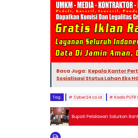
Baca Juga:
Kepala Kantor Pe
Sosialisasi Status Lahan Eks HG
Tag:
Cyber24.co.id
Kadis PUTR 
Bupati Pelalawan Salurkan Ban