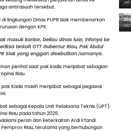
Ber
Juli
aga antirasuah tersebut.
Ra
N) di lingkungan Dinas PUPR Siak membenarkan
202
Eva
Juli
rurusan dengan KPK.
ak masuk kantor, beliau dinas luar, infonya ke
eriksa terkait OTT Gubernur Riau, Pak Abdul
UPR Siak yang enggan disebutkan namanya.
an perihal saat pak kadis menjabat sebagian
pinsi Riau.
u pak Kadis masih menjabat sebagai pegawai
ni.
abat sebagai Kepala Unit Pelaksana Teknis (UPT)
insi Riau pada tahun 2025.
dalami peran dan keterkaitan Ardi Irfandi
n Pemprov Riau, terutama yang berhubungan