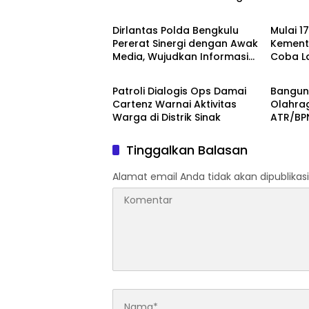
Berita
Berita
Era Digital
Menduk
Rakyat
Dirlantas Polda Bengkulu
Mulai 1
Pererat Sinergi dengan Awak
Kemente
Media, Wujudkan Informasi
Coba L
Berita
Berita
yang Edukatif dan
10 Hari 
Berkualitas
Patroli Dialogis Ops Damai
Bangun 
Cartenz Warnai Aktivitas
Olahra
Warga di Distrik Sinak
ATR/BPN
dalam 
Gubern
Tinggalkan Balasan
Alamat email Anda tidak akan dipublikasi