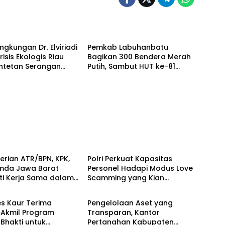
Berita
ingkungan Dr. Elviriadi
Pemkab Labuhanbatu
risis Ekologis Riau
Bagikan 300 Bendera Merah
entetan Serangan
Putih, Sambut HUT ke-81
 Harimau, dan
Kemerdekaan RI
g Terhadap Warga
Berita
rian ATR/BPN, KPK,
Polri Perkuat Kapasitas
mda Jawa Barat
Personel Hadapi Modus Love
ti Kerja Sama dalam
Scamming yang Kian
Berita
Pencegahan Korupsi
Kompleks
Penguatan Ekonomi
s Kaur Terima
Pengelolaan Aset yang
 Akmil Program
Transparan, Kantor
Bhakti untuk
Pertanahan Kabupaten