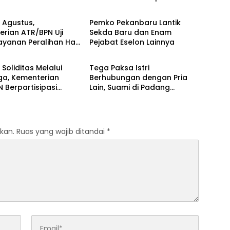
Berita
ung MPLS Sekolah
Agam Serahkan BMN kepada
 Kabupaten Kaur
Pemenang Lelang
7 Agustus,
Pemko Pekanbaru Lantik
rian ATR/BPN Uji
Sekda Baru dan Enam
ayanan Peralihan Hak
Pejabat Eselon Lainnya
Berita
di 15 Kantah
Soliditas Melalui
Tega Paksa Istri
ga, Kementerian
Berhubungan dengan Pria
 Berpartisipasi
Lain, Suami di Padang
Turnamen Tenis Piala
Dibekuk Polisi
ur DKI Jakarta 2026
kan.
Ruas yang wajib ditandai
*