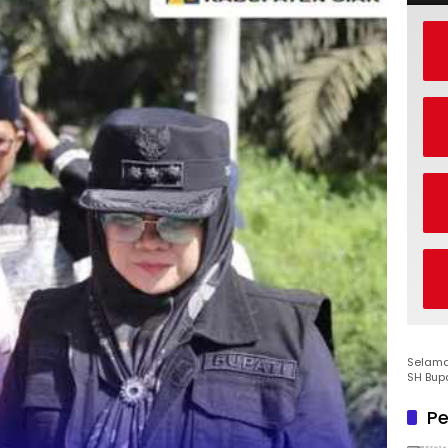
Selamat
SH Bup
Pe