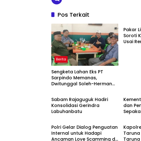
Pos Terkait
Berita
Pakar L
Soroti K
Usai R
Monyet,
Beruan
Berita
Sengketa Lahan Eks PT
Sarpindo Memanas,
Dwitunggal Soleh-Herman
Berita
Berita
Boyong Pakar Lingkungan ke
Pulau Rupat
Sabam Rajaguguk Hadiri
Kemente
Konsolidasi Gerindra
dan Pe
Labuhanbatu
Sepaka
Berita
Berita
Upaya 
serta 
Polri Gelar Dialog Penguatan
Kapolre
Daerah
Internal untuk Hadapi
Taruna
Ancaman Love Scamming di
Taruna 