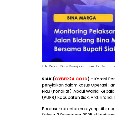
Foto: Kepala Dinas Pekerjaan Umum dan Perumahan 
SIAK,(
CYBER24.CO.ID
)
– Komisi Pe
penyidikan dalam kasus Operasi T
Riau (nonaktif), Abdul Wahid. Kep
(PUPR) Kabupaten Siak, Ardi Irfandi,
​Berdasarkan informasi yang dihimpun
Selasa, 2 Desember 2025, dikonfirm