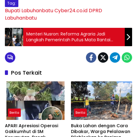
Tag:
Bupati Labuhanbatu
Cyber24.co.id
DPRD
Labuhanbatu
Menteri Nusron: Reforma Agraria Jadi
Langkah Pemerintah Putus Mata Rantai
Kemiskinan Ekstrem
Pos Terkait
Berita
Berita
APARI Apresiasi Operasi
Buka Lahan dengan Cara
Gakkumhut di SM
Dibakar, Warga Pelalawan