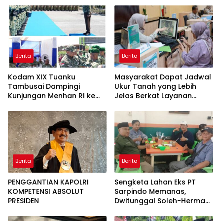
Kawah Candradimuka
Intelektual
Berita
Berita
Kodam XIX Tuanku
Masyarakat Dapat Jadwal
Tambusai Dampingi
Ukur Tanah yang Lebih
Kunjungan Menhan RI ke
Jelas Berkat Layanan
Yonif TP 952/Imam Bulqin,
Pengukuran Terjadwal
Perkuat Pembangunan
Satuan
Berita
Berita
PENGGANTIAN KAPOLRI
Sengketa Lahan Eks PT
KOMPETENSI ABSOLUT
Sarpindo Memanas,
PRESIDEN
Dwitunggal Soleh-Herman
Boyong Pakar Lingkungan
ke Pulau Rupat