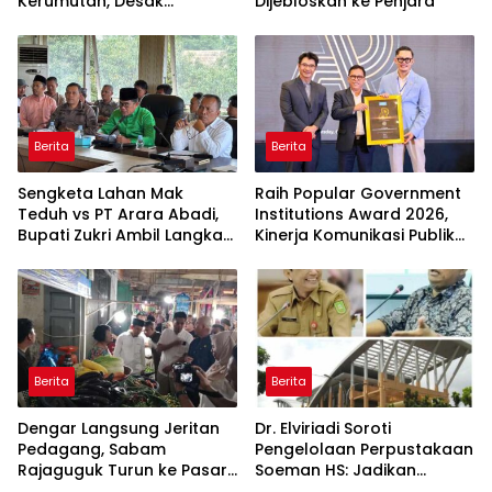
Kerumutan, Desak
Dijebloskan ke Penjara
Pengusutan Tuntas
Jaringan Pembalak Liar
Berita
Berita
Sengketa Lahan Mak
Raih Popular Government
Teduh vs PT Arara Abadi,
Institutions Award 2026,
Bupati Zukri Ambil Langkah
Kinerja Komunikasi Publik
Cooling Down
Kementerian ATR/BPN
Kembali Diakui
Berita
Berita
Dengar Langsung Jeritan
Dr. Elviriadi Soroti
Pedagang, Sabam
Pengelolaan Perpustakaan
Rajaguguk Turun ke Pasar
Soeman HS: Jadikan
Gelugur Rantauprapat
Lokomotif Budaya dan