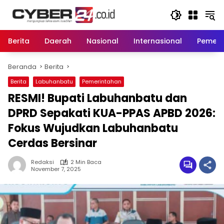
Langsung
ke
konten
Berita
Daerah
Nasional
Internasional
Pemeri
Beranda
Berita
Berita
Labuhanbatu
Pemerintahan
RESMI! Bupati Labuhanbatu dan
DPRD Sepakati KUA-PPAS APBD 2026:
Fokus Wujudkan Labuhanbatu
Cerdas Bersinar
Redaksi
2 Min Baca
November 7, 2025