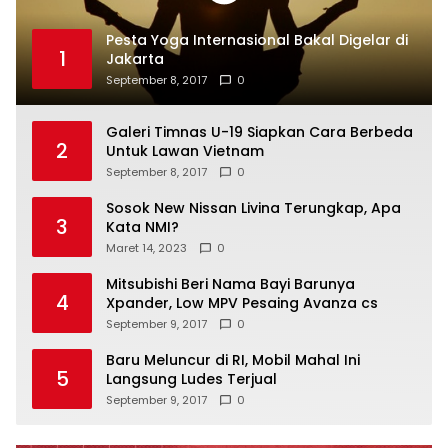
Pesta Yoga Internasional Bakal Digelar di
1
Jakarta
September 8, 2017
0
Galeri Timnas U-19 Siapkan Cara Berbeda
2
Untuk Lawan Vietnam
September 8, 2017
0
Sosok New Nissan Livina Terungkap, Apa
3
Kata NMI?
Maret 14, 2023
0
Mitsubishi Beri Nama Bayi Barunya
4
Xpander, Low MPV Pesaing Avanza cs
September 9, 2017
0
Baru Meluncur di RI, Mobil Mahal Ini
5
Langsung Ludes Terjual
September 9, 2017
0