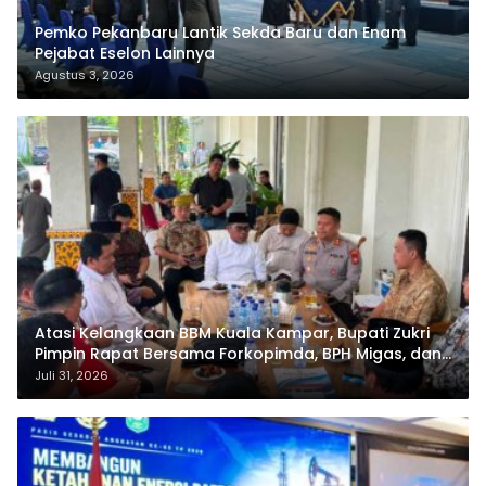
Pemko Pekanbaru Lantik Sekda Baru dan Enam
Pejabat Eselon Lainnya
Agustus 3, 2026
Atasi Kelangkaan BBM Kuala Kampar, Bupati Zukri
Pimpin Rapat Bersama Forkopimda, BPH Migas, dan
Pertamina
Juli 31, 2026