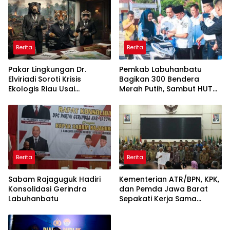
Berita
Berita
Pakar Lingkungan Dr.
Pemkab Labuhanbatu
Elviriadi Soroti Krisis
Bagikan 300 Bendera
Ekologis Riau Usai
Merah Putih, Sambut HUT
Rentetan Serangan
ke-81 Kemerdekaan RI
Monyet, Harimau, dan
Beruang Terhadap Warga
Berita
Berita
Sabam Rajaguguk Hadiri
Kementerian ATR/BPN, KPK,
Konsolidasi Gerindra
dan Pemda Jawa Barat
Labuhanbatu
Sepakati Kerja Sama
dalam Upaya Pencegahan
Korupsi serta Penguatan
Ekonomi Daerah