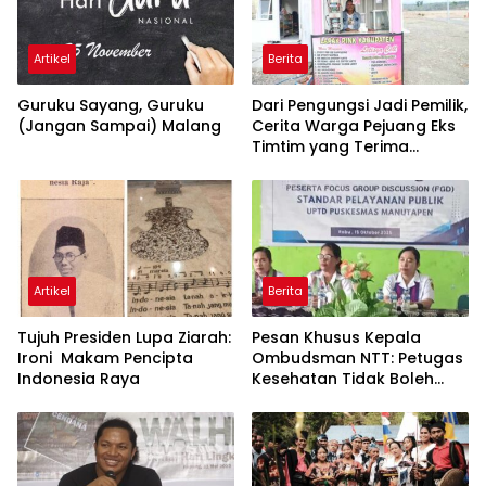
Berita
Berita
Penyelesaian Masalah
Mengenal Lebih Dekat
Kemanusiaan Eks Pejuang
dengan Yosua Karbeka, Plt.
Timtim Melalui Program
Kepala Kantor Perwakilan
Redistribusi Tanah
Ombudsman RI Provinsi
NTT
Artikel
Berita
Guruku Sayang, Guruku
Dari Pengungsi Jadi Pemilik,
(Jangan Sampai) Malang
Cerita Warga Pejuang Eks
Timtim yang Terima
Manfaat dari Reforma
Agraria
Artikel
Berita