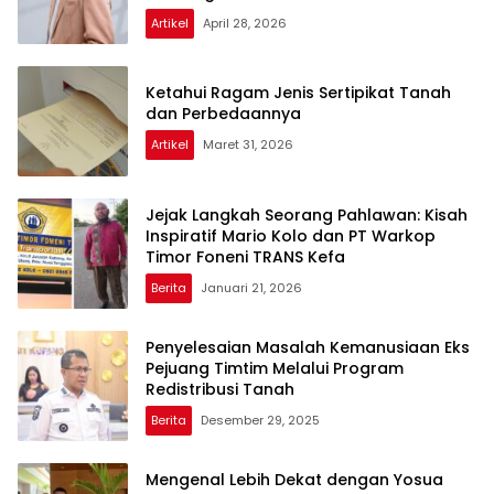
Lindungi Aset dari Pengambilalihan
Sepihak, Kementerian ATR/BPN
Targetkan Pendaftaran 10 Tanah Ulayat
di Sumba Timur
Berita
Juli 27, 2026
Komuditas Pertanian Kabupaten Kaur
dari Lada ke Sawit, Kaur Tak Pernah
Kehilangan Arah
Artikel
April 28, 2026
Ketahui Ragam Jenis Sertipikat Tanah
dan Perbedaannya
Artikel
Maret 31, 2026
Jejak Langkah Seorang Pahlawan: Kisah
Inspiratif Mario Kolo dan PT Warkop
Timor Foneni TRANS Kefa
Berita
Januari 21, 2026