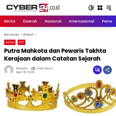
Langsung
ke
konten
Berita
Daerah
Nasional
Internasional
Pemeri
Beranda
Artikel
Artikel
NTT
Putra Mahkota dan Pewaris Takhta
Kerajaan dalam Catatan Sejarah
Redaksi
3 Min Baca
April 18, 2025