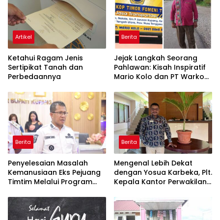
Berita
Artikel
Lindungi Aset dari
Komuditas Pertanian
Pengambilalihan Sepihak,
Kabupaten Kaur dari Lada
Kementerian ATR/BPN
ke Sawit, Kaur Tak Pernah
Targetkan Pendaftaran 10
Kehilangan Arah
Tanah Ulayat di Sumba
Timur
Artikel
Berita
Ketahui Ragam Jenis
Jejak Langkah Seorang
Sertipikat Tanah dan
Pahlawan: Kisah Inspiratif
Perbedaannya
Mario Kolo dan PT Warkop
Timor Foneni TRANS Kefa