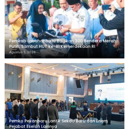
Sengketa Lahan Mak Teduh vs PT Arara Abadi,
Bupati Zukri Ambil Langkah Cooling Down
Agustus 7, 2026
Pemkab Labuhanbatu Bagikan 300 Bendera Merah
Putih, Sambut HUT ke-81 Kemerdekaan RI
Agustus 5, 2026