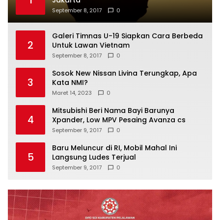
Pesta Yoga Internasional Bakal Digelar di
1
Jakarta
September 8, 2017
0
Galeri Timnas U-19 Siapkan Cara Berbeda
2
Untuk Lawan Vietnam
September 8, 2017
0
Sosok New Nissan Livina Terungkap, Apa
3
Kata NMI?
Maret 14, 2023
0
Mitsubishi Beri Nama Bayi Barunya
4
Xpander, Low MPV Pesaing Avanza cs
September 9, 2017
0