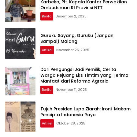
Penyelesaian Masalah Kemanusiaan Eks
Pejuang Timtim Melalui Program
Redistribusi Tanah
Berita
Desember 29, 2025
Mengenal Lebih Dekat dengan Yosua
Karbeka, Plt. Kepala Kantor Perwakilan
Ombudsman RI Provinsi NTT
Berita
Desember 2, 2025
Guruku Sayang, Guruku (Jangan
Sampai) Malang
Artikel
November 25, 2025
Dari Pengungsi Jadi Pemilik, Cerita
Warga Pejuang Eks Timtim yang Terima
Manfaat dari Reforma Agraria