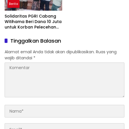
Sosialisasi Pendaftaran
Pendaftaran Tanah Ulayat
Tanah Ulayat, Kementerian
Wujudkan Arahan Presiden
ATR/BPN Jadi Motor
Prabowo dalam
Penggerak dalam
Pengelolaan Tanah dan
Memberikan Perlindungan
Ruang yang Berkeadilan
bagi Masyarakat Hukum
dan Berkelanjutan
Adat
Berita
Solidaritas PGRI Cabang
Witihama Beri Dana 10 Juta
untuk Korban Pelecehan
Seksual
Tinggalkan Balasan
Alamat email Anda tidak akan dipublikasikan.
Ruas yang
wajib ditandai
*