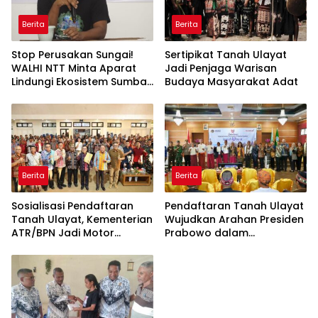
Tujuh Presiden Lupa Ziarah:
Pesan Khusus Kepala
Ironi Makam Pencipta
Ombudsman NTT: Petugas
Indonesia Raya
Kesehatan Tidak Boleh
Menerima Fee Rujukan
Pasien
Berita
Berita
Stop Perusakan Sungai!
Sertipikat Tanah Ulayat
WALHI NTT Minta Aparat
Jadi Penjaga Warisan
Lindungi Ekosistem Sumba
Budaya Masyarakat Adat
dari Reklamasi Liar
Berita
Berita