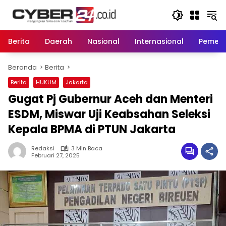
Langsung
ke
konten
Berita
Daerah
Nasional
Internasional
Pemeri
Beranda
Berita
Berita
HUKUM
Jakarta
Gugat Pj Gubernur Aceh dan Menteri
ESDM, Miswar Uji Keabsahan Seleksi
Kepala BPMA di PTUN Jakarta
Redaksi
3 Min Baca
Februari 27, 2025