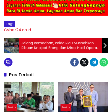
Tag:
Cyber24.co.id
Jelang Ramadhan, Polda Riau Musnahkan
Ribuan Knalpot Brong dan Miras Hasil Operasi
KRYD
Pos Terkait
Berita
Berita