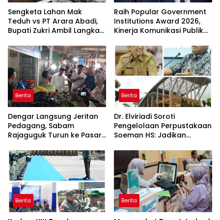
Sengketa Lahan Mak
Raih Popular Government
Teduh vs PT Arara Abadi,
Institutions Award 2026,
Bupati Zukri Ambil Langkah
Kinerja Komunikasi Publik
Cooling Down
Kementerian ATR/BPN
Kembali Diakui
Berita
Berita
Dengar Langsung Jeritan
Dr. Elviriadi Soroti
Pedagang, Sabam
Pengelolaan Perpustakaan
Rajaguguk Turun ke Pasar
Soeman HS: Jadikan
Gelugur Rantauprapat
Lokomotif Budaya dan
Kawah Candradimuka
Intelektual
Berita
Berita