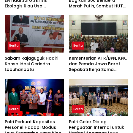
Elviriadi Soroti Krisis
Bagikan 300 Bendera
Ekologis Riau Usai
Merah Putih, Sambut HUT
Rentetan Serangan
ke-81 Kemerdekaan RI
Monyet, Harimau, dan
Beruang Terhadap Warga
Berita
Berita
Sabam Rajaguguk Hadiri
Kementerian ATR/BPN, KPK,
Konsolidasi Gerindra
dan Pemda Jawa Barat
Labuhanbatu
Sepakati Kerja Sama
dalam Upaya Pencegahan
Korupsi serta Penguatan
Ekonomi Daerah
Berita
Berita
Polri Perkuat Kapasitas
Polri Gelar Dialog
Personel Hadapi Modus
Penguatan Internal untuk
Love Scamming yang Kian
Hadapi Ancaman Love