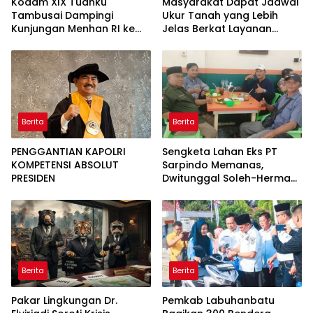
Kodam XIX Tuanku
Masyarakat Dapat Jadwal
Tambusai Dampingi
Ukur Tanah yang Lebih
Kunjungan Menhan RI ke
Jelas Berkat Layanan
Yonif TP 952/Imam Bulqin,
Pengukuran Terjadwal
Perkuat Pembangunan
Satuan
Berita
Berita
PENGGANTIAN KAPOLRI
Sengketa Lahan Eks PT
KOMPETENSI ABSOLUT
Sarpindo Memanas,
PRESIDEN
Dwitunggal Soleh-Herman
Boyong Pakar Lingkungan
ke Pulau Rupat
Berita
Berita
Pakar Lingkungan Dr.
Pemkab Labuhanbatu