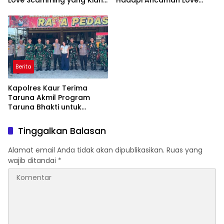
Kompleks
Scamming di Era Digital
Berita
Kapolres Kaur Terima
Taruna Akmil Program
Taruna Bhakti untuk
Mendukung MPLS Sekolah
Rakyat Kabupaten Kaur
Tinggalkan Balasan
Alamat email Anda tidak akan dipublikasikan.
Ruas yang
wajib ditandai
*