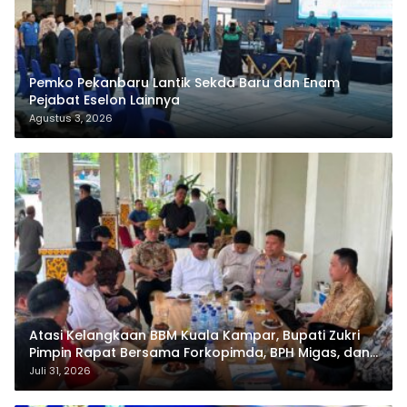
Pemko Pekanbaru Lantik Sekda Baru dan Enam
Pejabat Eselon Lainnya
Agustus 3, 2026
Atasi Kelangkaan BBM Kuala Kampar, Bupati Zukri
Pimpin Rapat Bersama Forkopimda, BPH Migas, dan
Pertamina
Juli 31, 2026