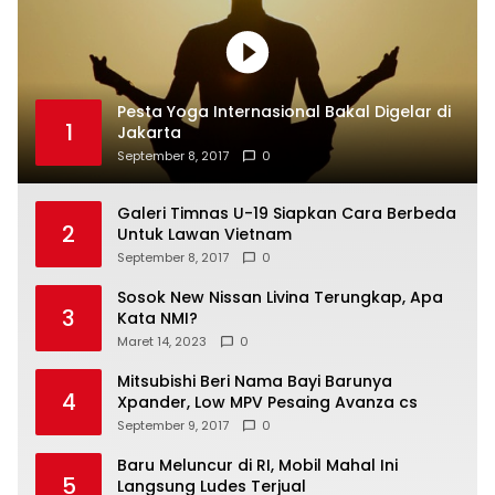
Pesta Yoga Internasional Bakal Digelar di
1
Jakarta
September 8, 2017
0
Galeri Timnas U-19 Siapkan Cara Berbeda
2
Untuk Lawan Vietnam
September 8, 2017
0
Sosok New Nissan Livina Terungkap, Apa
3
Kata NMI?
Maret 14, 2023
0
Mitsubishi Beri Nama Bayi Barunya
4
Xpander, Low MPV Pesaing Avanza cs
September 9, 2017
0
Baru Meluncur di RI, Mobil Mahal Ini
5
Langsung Ludes Terjual