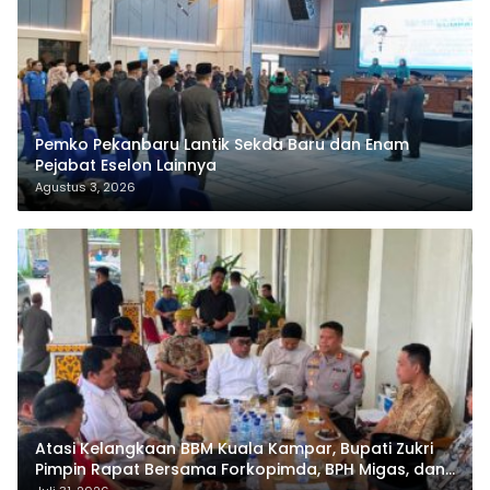
Pemko Pekanbaru Lantik Sekda Baru dan Enam
Pejabat Eselon Lainnya
Agustus 3, 2026
Atasi Kelangkaan BBM Kuala Kampar, Bupati Zukri
Pimpin Rapat Bersama Forkopimda, BPH Migas, dan
Pertamina