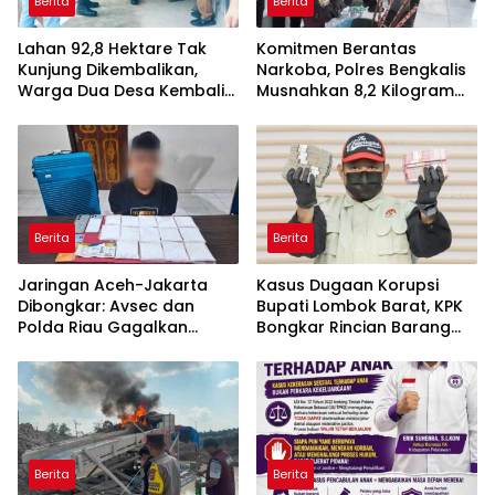
Berita
Berita
Lahan 92,8 Hektare Tak
Komitmen Berantas
Kunjung Dikembalikan,
Narkoba, Polres Bengkalis
Warga Dua Desa Kembali
Musnahkan 8,2 Kilogram
Kepung PT CAS
Sabu dan 5.005 Butir
Ekstasi
Berita
Berita
Jaringan Aceh-Jakarta
Kasus Dugaan Korupsi
Dibongkar: Avsec dan
Bupati Lombok Barat, KPK
Polda Riau Gagalkan
Bongkar Rincian Barang
Penyelundupan 2 Kg Sabu
Bukti Senilai Rp9,06 Miliar
di Bandara SSK II
Berita
Berita