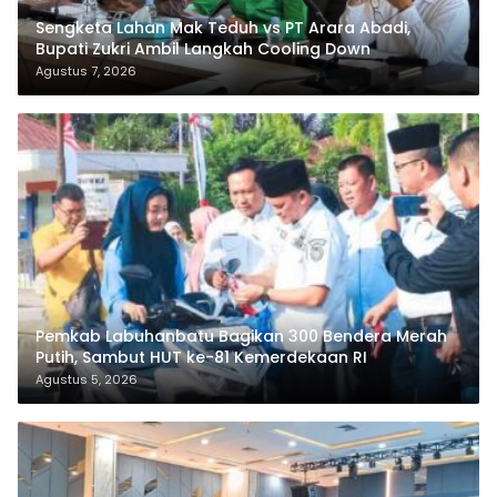
Sengketa Lahan Mak Teduh vs PT Arara Abadi,
Bupati Zukri Ambil Langkah Cooling Down
Agustus 7, 2026
Pemkab Labuhanbatu Bagikan 300 Bendera Merah
Putih, Sambut HUT ke-81 Kemerdekaan RI
Agustus 5, 2026