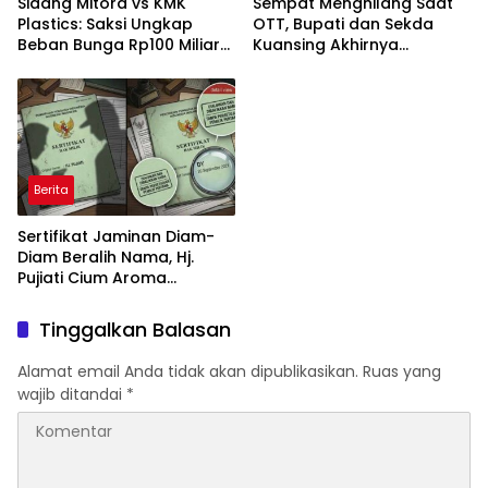
Sidang Mitora vs KMK
Sempat Menghilang Saat
Plastics: Saksi Ungkap
OTT, Bupati dan Sekda
Beban Bunga Rp100 Miliar
Kuansing Akhirnya
dan Dugaan Kejanggalan
Menyerahkan Diri ke KPK
di Bank Resona Perdania
Berita
Sertifikat Jaminan Diam-
Diam Beralih Nama, Hj.
Pujiati Cium Aroma
Persekongkolan Oknum
Notaris dan Rekan Bisnis
Tinggalkan Balasan
Alamat email Anda tidak akan dipublikasikan.
Ruas yang
wajib ditandai
*