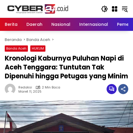
Langsung
ke
konten
Berita
Daerah
Nasional
Internasional
Pemeri
Beranda
Banda Aceh
Banda Aceh
HUKUM
Kronologi Kaburnya Puluhan Napi di
Aceh Tenggara: Tuntutan Tak
Dipenuhi hingga Petugas yang Minim
Redaksi
2 Min Baca
Maret 11, 2025