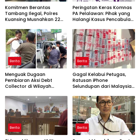
Komitmen Berantas
Peringatan Keras Komnas
Tambang Ilegal, Polres
PA Pelalawan: Pihak yang
Kuansing Musnahkan 22
Halangi Kasus Pencabulan
Unit Rakit PETI
Anak Bisa Diproses Pidana
Berita
Berita
Menguak Dugaan
Gagal Kelabui Petugas,
Pembiaran Aksi Debt
Ratusan iPhone
Collector di Wilayah
Selundupan dari Malaysia
Hukum Polres Humbang
Disita Bea Cukai Bengkalis
Hasundutan
Berita
Berita