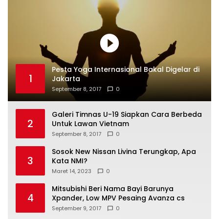
Pesta Yoga Internasional Bakal Digelar di
1
Jakarta
September 8, 2017
0
Galeri Timnas U-19 Siapkan Cara Berbeda
2
Untuk Lawan Vietnam
September 8, 2017
0
Sosok New Nissan Livina Terungkap, Apa
3
Kata NMI?
Maret 14, 2023
0
Mitsubishi Beri Nama Bayi Barunya
4
Xpander, Low MPV Pesaing Avanza cs
September 9, 2017
0