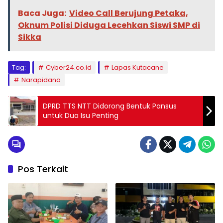
Baca Juga:
Video Call Berujung Petaka,
Oknum Polisi Diduga Lecehkan Siswi SMP di
Sikka
Tag:
Cyber24.co.id
Lapas Kutacane
Narapidana
DPRD TTS NTT Didorong Bentuk Pansus
untuk Dua Isu Penting
Pos Terkait