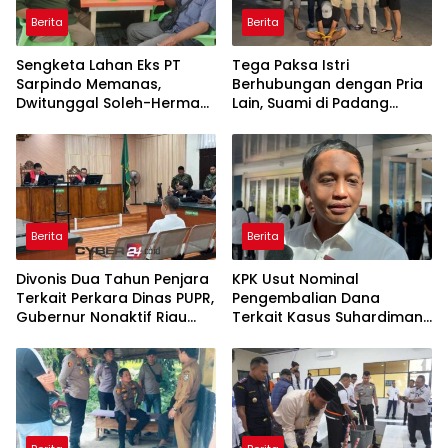
Berita
Berita
Sengketa Lahan Eks PT
Tega Paksa Istri
Sarpindo Memanas,
Berhubungan dengan Pria
Dwitunggal Soleh-Herman
Lain, Suami di Padang
Boyong Pakar Lingkungan
Dibekuk Polisi
ke Pulau Rupat
Berita
Berita
Divonis Dua Tahun Penjara
KPK Usut Nominal
Terkait Perkara Dinas PUPR,
Pengembalian Dana
Gubernur Nonaktif Riau
Terkait Kasus Suhardiman
Abdul Wahid Nyatakan
Amby, Periksa Saksi Aliran
Banding
Dana ke Kemenhut